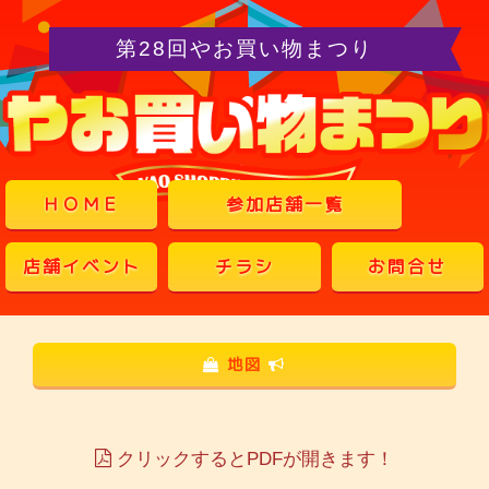
第28回やお買い物まつり
ＨＯＭＥ
参加店舗一覧
店舗イベント
チラシ
お問合せ
地図
クリックするとPDFが開きます！