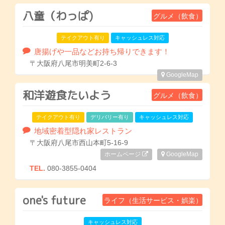
八童（わっぱ)
グルメ（飲食）
テイクアウト有り
キャッシュレス対応
唐揚げや一品などお持ち帰りできます！
〒大阪府八尾市明美町2-6-3
GoogleMap
和洋遊食たいよう
グルメ（飲食）
テイクアウト有り
デリバリー有り
キャッシュレス対応
地域密着型隠れ家レストラン
〒大阪府八尾市西山本町5-16-9
ホームページ
GoogleMap
TEL.
080-3855-0404
one's future
ライフ（生活サービス・娯楽）
キャッシュレス対応