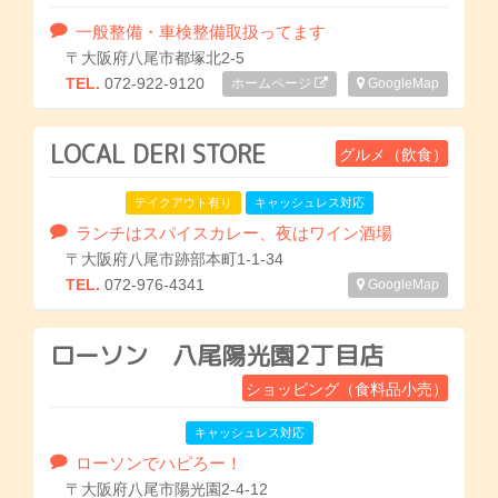
一般整備・車検整備取扱ってます
〒大阪府八尾市都塚北2-5
TEL.
072-922-9120
ホームページ
GoogleMap
LOCAL DERI STORE
グルメ（飲食）
テイクアウト有り
キャッシュレス対応
ランチはスパイスカレー、夜はワイン酒場
〒大阪府八尾市跡部本町1-1-34
TEL.
072-976-4341
GoogleMap
ローソン 八尾陽光園2丁目店
ショッピング（食料品小売）
キャッシュレス対応
ローソンでハピろー！
〒大阪府八尾市陽光園2-4-12