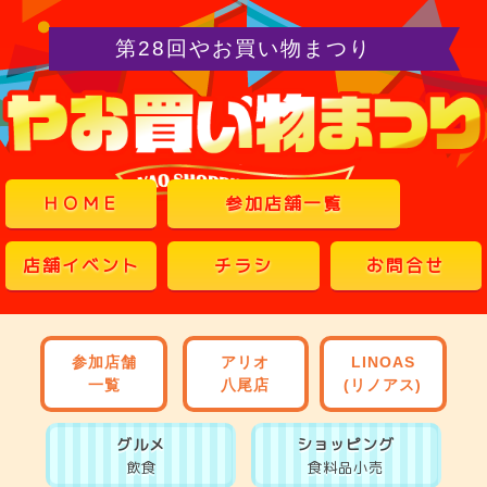
第28回やお買い物まつり
ＨＯＭＥ
参加店舗一覧
店舗イベント
チラシ
お問合せ
参加店舗
アリオ
LINOAS
一覧
八尾店
(リノアス)
グルメ
ショッピング
飲食
食料品小売