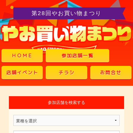
第28回やお買い物まつり
ＨＯＭＥ
参加店舗一覧
店舗イベント
チラシ
お問合せ
参加店舗を検索する