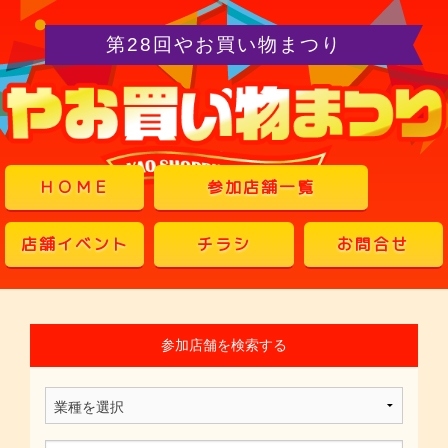
第28回やお買い物まつり
ＨＯＭＥ
参加店舗一覧
店舗イベント
チラシ
お問合せ
参加店舗を検索する