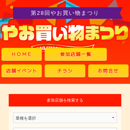
第28回やお買い物まつり
ＨＯＭＥ
参加店舗一覧
店舗イベント
チラシ
お問合せ
参加店舗を検索する