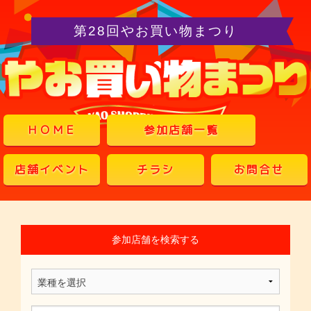
第28回やお買い物まつり
ＨＯＭＥ
参加店舗一覧
店舗イベント
チラシ
お問合せ
参加店舗を検索する