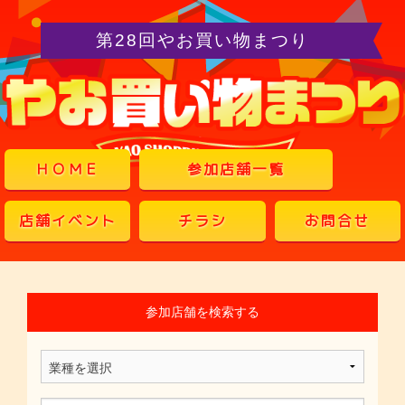
第28回やお買い物まつり
ＨＯＭＥ
参加店舗一覧
店舗イベント
チラシ
お問合せ
参加店舗を検索する