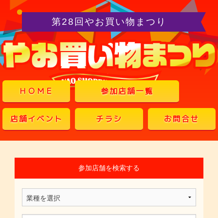
第28回やお買い物まつり
ＨＯＭＥ
参加店舗一覧
店舗イベント
チラシ
お問合せ
参加店舗を検索する