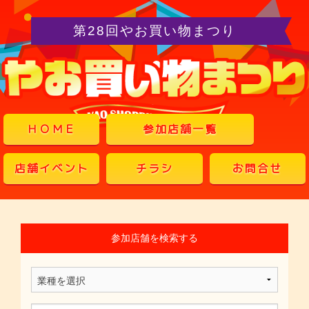
第28回やお買い物まつり
ＨＯＭＥ
参加店舗一覧
店舗イベント
チラシ
お問合せ
参加店舗を検索する