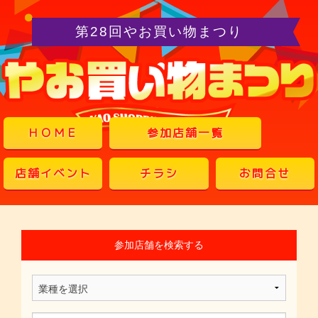
第28回やお買い物まつり
ＨＯＭＥ
参加店舗一覧
店舗イベント
チラシ
お問合せ
参加店舗を検索する