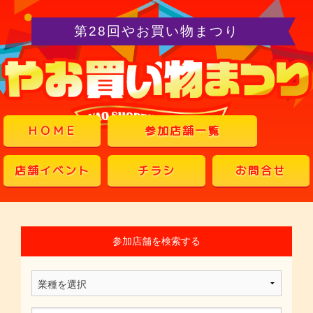
第28回やお買い物まつり
ＨＯＭＥ
参加店舗一覧
店舗イベント
チラシ
お問合せ
参加店舗を検索する