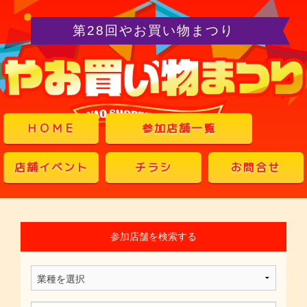
第28回やお買い物まつり
ＨＯＭＥ
参加店舗一覧
店舗イベント
チラシ
お問合せ
参加店舗を検索する