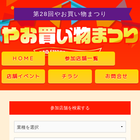
第28回やお買い物まつり
ＨＯＭＥ
参加店舗一覧
店舗イベント
チラシ
お問合せ
参加店舗を検索する